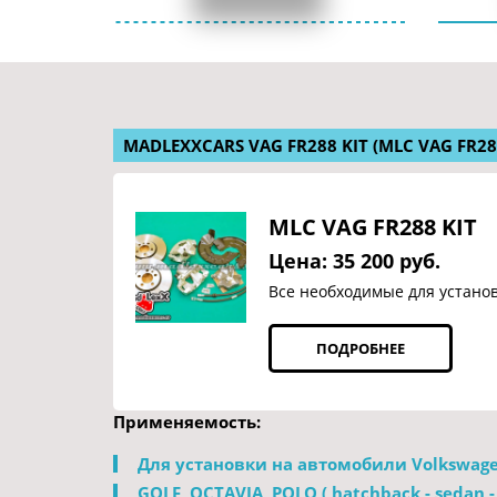
 MADLEXXCARS VAG FR288 KIT
 (MLC VAG FR28
MLC VAG FR288 KIT
Цена: 35 200 руб.
Все необходимые для установк
ПОДРОБНЕЕ
Применяемость: 
Для установки на автомобили Volkswage
GOLF, OCTAVIA, POLO ( hatchback - sedan - li