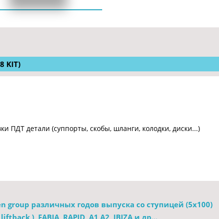
8 KIT)
и ПДТ детали (суппорты, скобы, шланги, колодки, диски...)
n group различных годов выпуска со ступицей (5х100) 
ftback ), FABIA, RAPID, A1,A2, IBIZA и др...