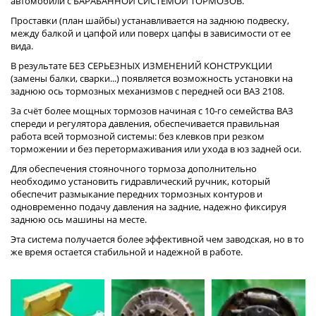
автомобили с БАРАБАННОЙ СИСТЕМОЙ ТОРМОЗОВ.
Проставки (план шайбы) устанавливается на заднюю подвеску, 
между балкой и цапфой или поверх цапфы в зависимости от ее 
вида.
В результате БЕЗ СЕРЬЕЗНЫХ ИЗМЕНЕНИЙ КОНСТРУКЦИИ 
(замены балки, сварки...) появляется возможность установки на 
заднюю ось тормозных механизмов с передней оси ВАЗ 2108.
За счёт более мощных тормозов начиная с 10-го семейства ВАЗ 
спереди и регулятора давления, обеспечивается правильная 
работа всей тормозной системы: без клевков при резком 
торможении и без перетормаживания или ухода в юз задней оси.
Для обеспечения стояночного тормоза дополнительно 
необходимо установить гидравлический ручник, который 
обеспечит размыкание передних тормозных контуров и 
одновременно подачу давления на задние, надежно фиксируя 
заднюю ось машины на месте.
Эта система получается более эффективной чем заводская, но в то 
же время остается стабильной и надежной в работе.