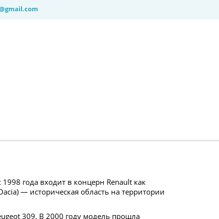
8@gmail.com
998 года входит в концерн Renault как 
acia) — историческая область на территории 
ugeot 309. В 2000 году модель прошла 