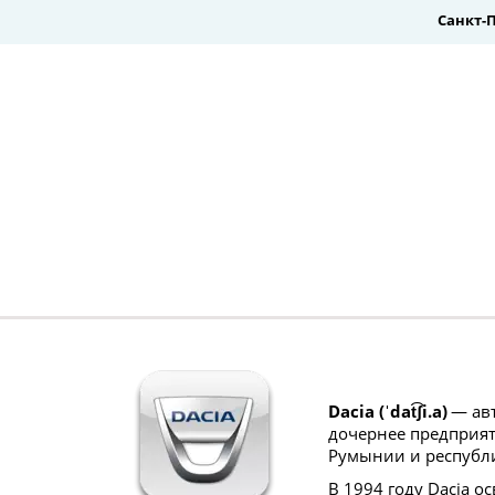
Санкт-
Dacia (ˈdat͡ʃi.a)
 — ав
дочернее предприяти
Румынии и республ
В 1994 году Dacia о