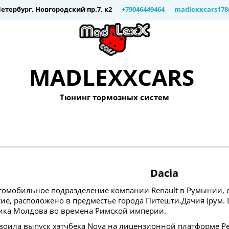
Петербург
,
Новгородский пр.7, к2
+79046449464
madlexxcars17
MADLEXXCARS
Тюнинг тормозных систем
Dacia
томобильное подразделение компании Renault в Румынии, c 1
е, расположено в предместье города Питешти.Дачия (рум. D
ика Молдова во времена Римской империи.
своила выпуск хэтчбека Nova на лицензионной платформе Pe